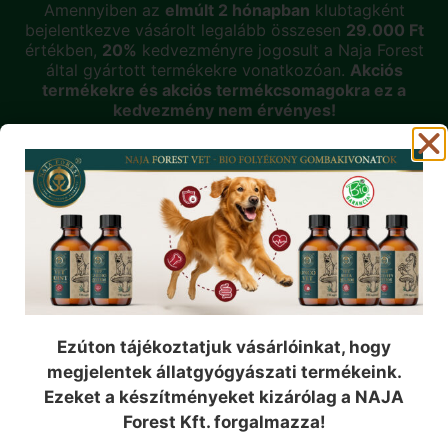
Amennyiben az
elmúlt 2 hónapban
klubtagként
bejelentkezve vásárolt legalább összesen
29.000 Ft
értékben,
20%
kedvezményre jogosult a Naja Forest
által gyártott termékekre vonatkozóan.
Akciós
termékekre és akciós termékcsomagokra ez a
kedvezmény nem érvényes!
A klubtagság
ingyenes
!
KLUBTAG LESZEK!
Iratkozzon fel hírlevelünkre!
Csatlakozzon a Naja Forest közösségéhez, és
értesüljön elsőként legújabb termékeinkről, exkluzív
Ezúton tájékoztatjuk vásárlóinkat, hogy
akcióinkról és szakmai cikkeinkről!
megjelentek állatgyógyászati termékeink.
Ezeket a készítményeket kizárólag a NAJA
Név
Forest Kft. forgalmazza!