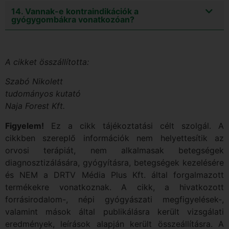
14. Vannak-e kontraindikációk a
gyógygombákra vonatkozóan?
A cikket összállította:
Szabó Nikolett
tudományos kutató
Naja Forest Kft.
Figyelem!
Ez a cikk tájékoztatási célt szolgál. A
cikkben szereplő információk nem helyettesítik az
orvosi terápiát, nem alkalmasak betegségek
diagnosztizálására, gyógyításra, betegségek kezelésére
és NEM a DRTV Média Plus Kft. által forgalmazott
termékekre vonatkoznak. A cikk, a hivatkozott
forrásirodalom-, népi gyógyászati megfigyelések-,
valamint mások által publikálásra került vizsgálati
eredmények, leírások alapján került összeállításra. A