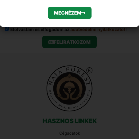
Email
MEGNÉZEM
Elolvastam és elfogadom az
adatvédelmi nyilatkozatot
!
FELIRATKOZOM
HASZNOS LINKEK
Cégadatok