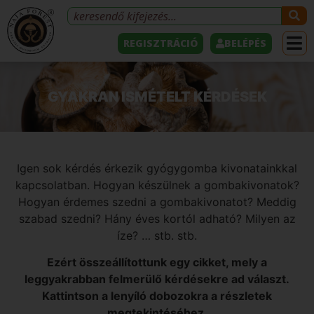
REGISZTRÁCIÓ
BELÉPÉS
GYAKRAN ISMÉTELT KÉRDÉSEK
Igen sok kérdés érkezik gyógygomba kivonatainkkal
kapcsolatban. Hogyan készülnek a gombakivonatok?
Hogyan érdemes szedni a gombakivonatot? Meddig
szabad szedni? Hány éves kortól adható? Milyen az
íze? … stb. stb.
Ezért összeállítottunk egy cikket, mely a
leggyakrabban felmerülő kérdésekre ad választ.
Kattintson a lenyíló dobozokra a részletek
megtekintéséhez.