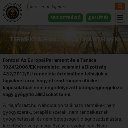
REGISZTRÁCIÓ
BELÉPÉS
TERMÉKTÁJÉKOZTATÁSI IRÁNYELVEK
Fontos! Az Európai Parlament és a Tanács
1924/2006/EK rendelete, valamint a Bizottság
432/2012/EU rendelete értelmében felhívjuk a
figyelmet arra, hogy étrend-kiegészítőkkel
kapcsolatban nem engedélyezett betegségmegelőző
vagy gyógyító állításokat tenni.
A Najaforest.hu weboldalon található termékek nem
gyógyszerek, terápiás szerek, nem rendelkeznek
gyógyhatással, és nem betegségek diagnosztizálására,
kezelésére vagy megelőzésére szolgálnak. Nem