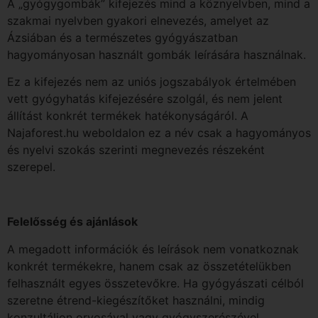
A „gyógygombák” kifejezés mind a köznyelvben, mind a
szakmai nyelvben gyakori elnevezés, amelyet az
Ázsiában és a természetes gyógyászatban
hagyományosan használt gombák leírására használnak.
Ez a kifejezés nem az uniós jogszabályok értelmében
vett gyógyhatás kifejezésére szolgál, és nem jelent
állítást konkrét termékek hatékonyságáról. A
Najaforest.hu weboldalon ez a név csak a hagyományos
és nyelvi szokás szerinti megnevezés részeként
szerepel.
Felelősség és ajánlások
A megadott információk és leírások nem vonatkoznak
konkrét termékekre, hanem csak az összetételükben
felhasznált egyes összetevőkre. Ha gyógyászati ​​célból
szeretne étrend-kiegészítőket használni, mindig
konzultáljon orvosával vagy gyógyszerészével.