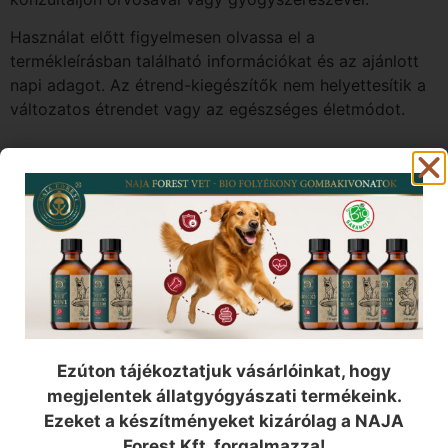
Használat előtt figyelmesen olvassa el a
termékleírásban található információkat és az ajánlott
napi adagot. Az étrend-kiegészítők nem helyettesítik a
változatos étrendet vagy az egészséges életmódot.
A weboldalon található információk kizárólag
tájékoztató és oktatási célokat szolgálnak, és nem
minősülnek konkrét termékekre vonatkozó ajánlásnak
vagy leírásnak. A pontos és részletes információkért,
kérjük látogasson el a következő oldalra:
Terméktájékoztatási irányelvek
.
Ezúton tájékoztatjuk vásárlóinkat, hogy
megjelentek állatgyógyászati termékeink.
Ezeket a készítményeket kizárólag a NAJA
Forest Kft. forgalmazza!