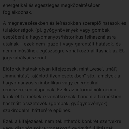
energetikai és egészleges megközelítésében
foglalkoznak.
A megnevezésekben és leírásokban szereplő hatások és
tulajdonságok (pl. gyógynövények vagy gombák
esetében) a hagyományos/historikus felhasználásra
utalnak – ezek nem igazolt vagy garantált hatások, és
nem minősülnek egészségre vonatkozó állításnak az EU
jogszabályai szerint.
Előfordulhatnak olyan kifejezések, mint „vese”, „máj”,
„immunitás”, „ajánlott ilyen esetekben” stb., amelyek a
hagyományos szimbolikán vagy energetikai
rendszereken alapulnak. Ezek az információk nem a
konkrét termékekre vonatkoznak, hanem a termékben
használt összetevők (gombák, gyógynövények)
szakirodalmi hátterére épülnek.
Ezek a kifejezések nem tekinthetők konkrét szervekre
vagy diagnózisokra vonatkozó gyógyító állításnak.