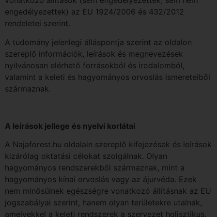
vonatkozó állítások (sem engedélyezettek, sem nem
engedélyezettek) az EU 1924/2006 és 432/2012
rendeletei szerint.
A tudomány jelenlegi álláspontja szerint az oldalon
szereplő információk, leírások és megnevezések
nyilvánosan elérhető forrásokból és irodalomból,
valamint a keleti és hagyományos orvoslás ismereteiből
származnak.
A leírások jellege és nyelvi korlátai
A Najaforest.hu oldalain szereplő kifejezések és leírások
kizárólag oktatási célokat szolgálnak. Olyan
hagyományos rendszerekből származnak, mint a
hagyományos kínai orvoslás vagy az ájurvéda. Ezek
nem minősülnek egészségre vonatkozó állításnak az EU
jogszabályai szerint, hanem olyan területekre utalnak,
amelyekkel a keleti rendszerek a szervezet holisztikus,