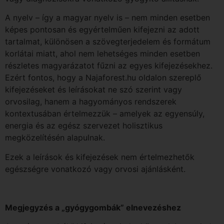
A nyelv – így a magyar nyelv is – nem minden esetben
képes pontosan és egyértelműen kifejezni az adott
tartalmat, különösen a szövegterjedelem és formátum
korlátai miatt, ahol nem lehetséges minden esetben
részletes magyarázatot fűzni az egyes kifejezésekhez.
Ezért fontos, hogy a Najaforest.hu oldalon szereplő
kifejezéseket és leírásokat ne szó szerint vagy
orvosilag, hanem a hagyományos rendszerek
kontextusában értelmezzük – amelyek az egyensúly,
energia és az egész szervezet holisztikus
megközelítésén alapulnak.
Ezek a leírások és kifejezések nem értelmezhetők
egészségre vonatkozó vagy orvosi ajánlásként.
Megjegyzés a „gyógygombák” elnevezéshez