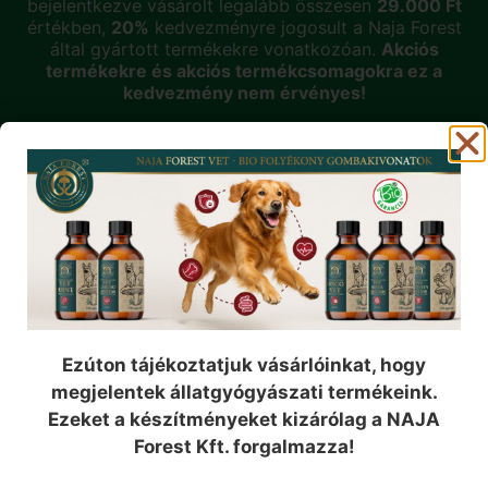
bejelentkezve vásárolt legalább összesen
29.000 Ft
értékben,
20%
kedvezményre jogosult a Naja Forest
által gyártott termékekre vonatkozóan.
Akciós
termékekre és akciós termékcsomagokra ez a
kedvezmény nem érvényes!
A klubtagság
ingyenes
!
KLUBTAG LESZEK!
Iratkozzon fel hírlevelünkre!
Csatlakozzon a Naja Forest közösségéhez, és
értesüljön elsőként legújabb termékeinkről, exkluzív
akcióinkról és szakmai cikkeinkről!
Ezúton tájékoztatjuk vásárlóinkat, hogy
megjelentek állatgyógyászati termékeink.
Név
Ezeket a készítményeket kizárólag a NAJA
Forest Kft. forgalmazza!
Email