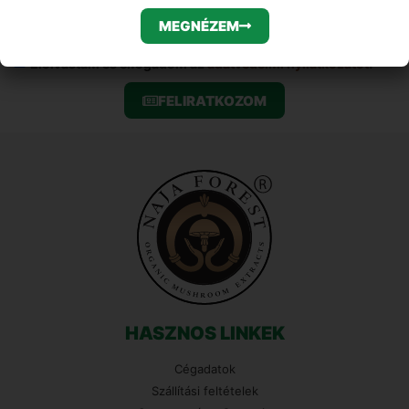
MEGNÉZEM
Elolvastam és elfogadom az
adatvédelmi nyilatkozatot
!
FELIRATKOZOM
HASZNOS LINKEK
Cégadatok
Szállítási feltételek