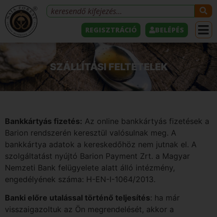
REGISZTRÁCIÓ
BELÉPÉS
SZÁLLÍTÁSI FELTÉTELEK
Bankkártyás fizetés:
Az online bankkártyás fizetések a
Barion rendszerén keresztül valósulnak meg. A
bankkártya adatok a kereskedőhöz nem jutnak el. A
szolgáltatást nyújtó Barion Payment Zrt. a Magyar
Nemzeti Bank felügyelete alatt álló intézmény,
engedélyének száma: H-EN-I-1064/2013.
Banki előre utalással történő teljesítés
: ha már
visszaigazoltuk az Ön megrendelését, akkor a