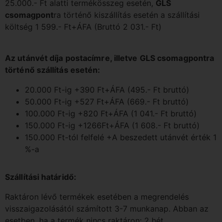
25.000.- Ft alatti termékösszeg esetén,
GLS
csomagpont
ra történő kiszállítás esetén a szállítási
költség 1 599.- Ft+ÁFA (Bruttó 2 031.- Ft)
Az utánvét díja postacímre, illetve GLS csomagpontra
történő szállítás esetén:
20.000 Ft-ig +390 Ft+ÁFA (495.- Ft bruttó)
50.000 Ft-ig +527 Ft+ÁFA (669.- Ft bruttó)
100.000 Ft-ig +820 Ft+ÁFA (1 041.- Ft bruttó)
150.000 Ft-ig +1266Ft+ÁFA (1 608.- Ft bruttó)
150.000 Ft-tól felfelé +A beszedett utánvét érték 1
%-a
Szállítási határidő:
Raktáron lévő termékek esetében a megrendelés
visszaigazolásától számított 3-7 munkanap. Abban az
esetben, ha a termék nincs raktáron: 2 hét.