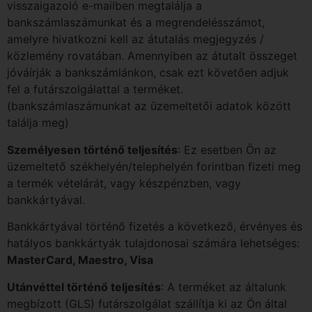
visszaigazoló e-mailben megtalálja a
bankszámlaszámunkat és a megrendelésszámot,
amelyre hivatkozni kell az átutalás megjegyzés /
közlemény rovatában. Amennyiben az átutalt összeget
jóváírják a bankszámlánkon, csak ezt követően adjuk
fel a futárszolgálattal a terméket.
(bankszámlaszámunkat az üzemeltetői adatok között
találja meg)
Személyesen történő teljesítés
: Ez esetben Ön az
üzemeltető székhelyén/telephelyén forintban fizeti meg
a termék vételárát, vagy készpénzben, vagy
bankkártyával.
Bankkártyával történő fizetés a következő, érvényes és
hatályos bankkártyák tulajdonosai számára lehetséges:
MasterCard, Maestro, Visa
Utánvéttel történő teljesítés
: A terméket az általunk
megbízott (GLS) futárszolgálat szállítja ki az Ön által