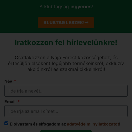
A klubtagság
ingyenes
!
KLUBTAG LESZEK!
Iratkozzon fel hírlevelünkre!
Csatlakozzon a Naja Forest közösségéhez, és
értesüljön elsőként legújabb termékeinkről, exkluzív
akcióinkról és szakmai cikkeinkről!
Név
Email
Elolvastam és elfogadom az
adatvédelmi nyilatkozatot
!