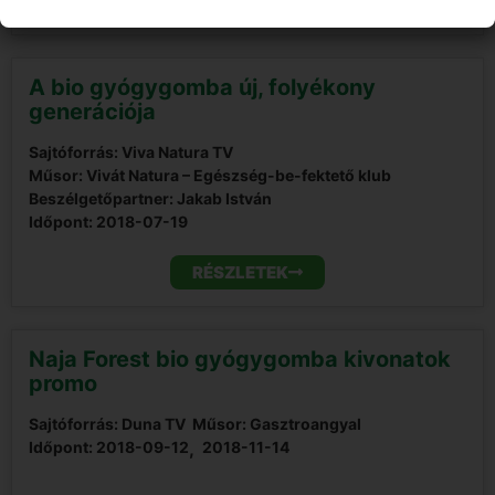
RÉSZLETEK
A bio gyógygomba új, folyékony
generációja
Sajtóforrás: Viva Natura TV
Műsor: Vivát Natura – Egészség-be-fektető klub
Beszélgetőpartner: Jakab István
Időpont:
2018-07-19
RÉSZLETEK
Naja Forest bio gyógygomba kivonatok
promo
Sajtóforrás: Duna TV
Műsor: Gasztroangyal
Időpont:
2018-09-12
,  
2018-11-14