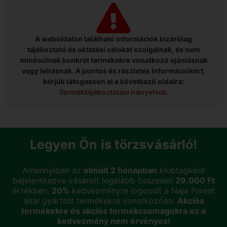
A weboldalon található információk kizárólag
tájékoztató és oktatási célokat szolgálnak, és nem
minősülnek konkrét termékekre vonatkozó ajánlásnak
vagy leírásnak. A pontos és részletes információkért,
kérjük látogasson el a következő oldalra:
Terméktájékoztatási irányelvek
.
Legyen Ön is törzsvásárló!
Amennyiben az
elmúlt 2 hónapban
klubtagként
bejelentkezve vásárolt legalább összesen
29.000 Ft
értékben,
20%
kedvezményre jogosult a Naja Forest
által gyártott termékekre vonatkozóan.
Akciós
termékekre és akciós termékcsomagokra ez a
kedvezmény nem érvényes!