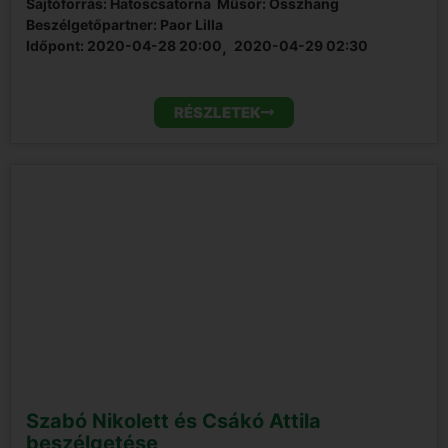
Sajtóforrás: Hatoscsatorna
Műsor: Összhang
Beszélgetőpartner: Paor Lilla
Időpont:
2020-04-28 20:00
,  
2020-04-29 02:30
RÉSZLETEK
Szabó Nikolett és Csákó Attila
beszélgetése