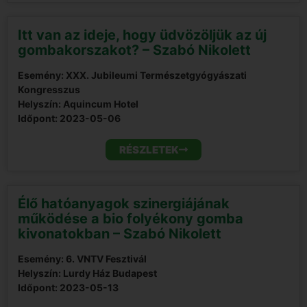
Itt van az ideje, hogy üdvözöljük az új
gombakorszakot? – Szabó Nikolett
Esemény: XXX. Jubileumi Természetgyógyászati
Kongresszus
Helyszín: Aquincum Hotel
Időpont:
2023-05-06
RÉSZLETEK
Élő hatóanyagok szinergiájának
működése a bio folyékony gomba
kivonatokban – Szabó Nikolett
Esemény: 6. VNTV Fesztivál
Helyszín: Lurdy Ház Budapest
Időpont:
2023-05-13