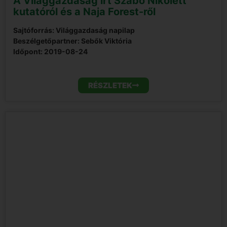
A Világgazdaság írt Szabó Nikolett
kutatóról és a Naja Forest-ről
Sajtóforrás: Világgazdaság napilap
Beszélgetőpartner: Sebők Viktória
Időpont:
2019-08-24
RÉSZLETEK