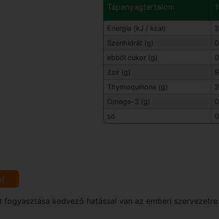
Tápanyagtartalom
1
Energia (kJ / kcal)
2
Szénhidrát (g)
0
ebből cukor (g)
0
Zsír (g)
9
Thymoquinone (g)
2
Omega-3 (g)
0
só
0
I
rt fogyasztása kedvező hatással van az emberi szervezetre