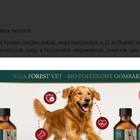
ájba helyezni.
tó kisebb üvegbe öntjük, majd hozzáadjuk a (2 evőkanál) 
szerázzuk, hogy a hozzávalók elegyedjenek. Ízesítsük vele 