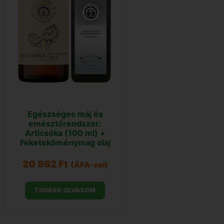
Egészséges máj és
emésztőrendszer:
Articsóka (100 ml) +
Feketeköménymag olaj
20 862
Ft
(ÁFA-val)
TOVÁBB OLVASOM