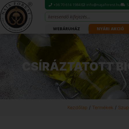
+36 70 614 1984
info@najaforest.hu
S
WEBÁRUHÁZ
NYÁRI AKCIÓ
CSÍRÁZTATOTT B
Kezdőlap
/
Termékek
/
Szup