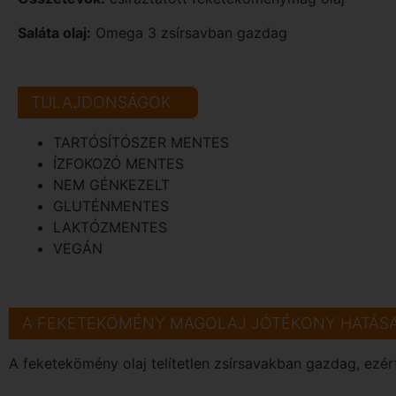
Saláta olaj:
Omega 3 zsírsavban gazdag
TULAJDONSÁGOK
TARTÓSÍTÓSZER MENTES
ÍZFOKOZÓ MENTES
NEM GÉNKEZELT
GLUTÉNMENTES
LAKTÓZMENTES
VEGÁN
A FEKETEKÖMÉNY MAGOLAJ JÓTÉKONY HATÁSA
A feketekömény olaj telítetlen zsírsavakban gazdag, ezé