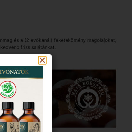
lenmag és a (2 evőkanál) feketekömény magolajokat,
kedvenc friss salátánkat.