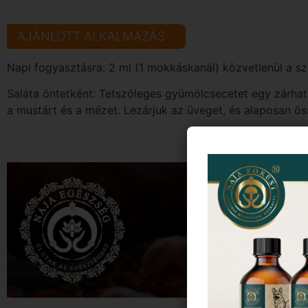
AJÁNLOTT ALKALMAZÁS
Napi fogyasztásra: 2 ml (1 mokkáskanál) közvetlenül a sz
Saláta öntetként: Tetszőleges gyümölcsecetet egy zárha
a mustárt és a mézet. Lezárjuk az üveget, és alaposan ös