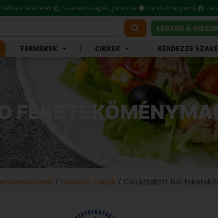
zállítási feltételek
Szavatosság és garancia
Tanúsítványaink
Fac
LEGYEN A VISZ
TERMÉKEK
CIKKEK
KÉRDEZZE SZAK
IO FEKETEKÖMÉNYMAG
erélelmiszerek
/
Növényi olajok
/ Csíráztatott bio feketek