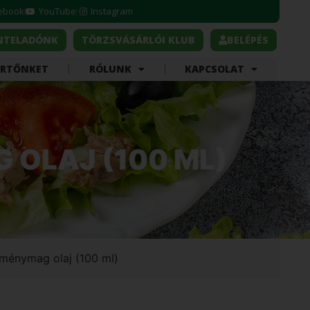
ebook
YouTube
Instagram
ONTELADÓNK
TÖRZSVÁSÁRLÓI KLUB
BELÉPÉS
ÉRTŐNKET
RÓLUNK
KAPCSOLAT
 OLAJ (100 ML)
öménymag olaj (100 ml)