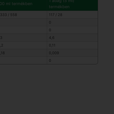
1 adag (5 ml)
00 ml termékben
termékben
333 / 558
117 / 28
0
0
3
4,6
,2
0,11
,18
0,009
0
.