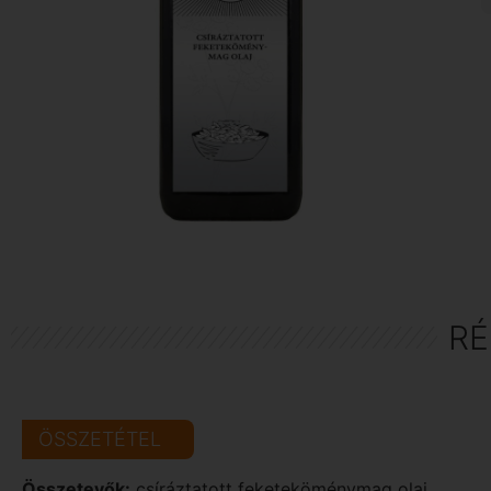
RÉ
ÖSSZETÉTEL
Összetevők:
csíráztatott feketeköménymag olaj