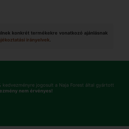
sülnek konkrét termékekre vonatkozó ajánlásnak
ékoztatási irányelvek
.
%
kedvezményre jogosult a Naja Forest által gyártott
vezmény nem érvényes!