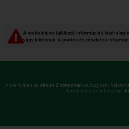
A weboldalon található információk kizárólag 
vagy leírásnak. A pontos és részletes informáci
Amennyiben az
elmúlt 2 hónapban
klubtagként bejelent
termékekre vonatkozóan.
A