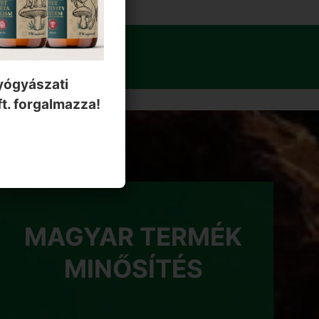
EKBEN?
gyógyászati
t. forgalmazza!
MAGYAR TERMÉK
MINŐSÍTÉS