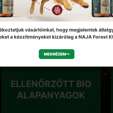
ZZAK A NAJA FOREST TERMÉK
ékoztatjuk vásárlóinkat, hogy megjelentek állat
eket a készítményeket kizárólag a NAJA Forest Kf
MEGNÉZEM
ELLENŐRZÖTT BIO
ALAPANYAGOK