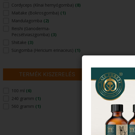
EZT A GOMBÁT TARTALMAZZA
Cordyceps (Kínai hernyógomba)
(8)
Maitake (Bokrosgomba)
(1)
Mandulagomba
(2)
Reishi (Ganoderma-
Pecsétviaszgomba)
(3)
Shiitake
(3)
Süngomba (Hericium erinaceus)
(1)
TERMÉK KISZERELÉS
100 ml
(6)
TERMÉK KISZERELÉS
240 gramm
(1)
560 gramm
(1)