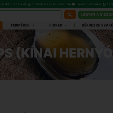
zállítási feltételek
Szavatosság és garancia
Tanúsítványaink
Fac
LEGYEN A VISZ
TERMÉKEK
CIKKEK
KÉRDEZZE SZAK
S (KÍNAI HERNY