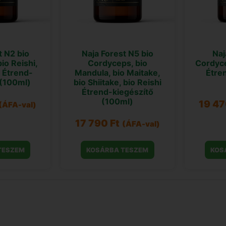
t N2 bio
Naja Forest N5 bio
Naj
io Reishi,
Cordyceps, bio
Cordyc
e Étrend-
Mandula, bio Maitake,
Étre
 (100ml)
bio Shiitake, bio Reishi
Étrend-kiegészítő
(100ml)
19 4
(ÁFA-val)
17 790
Ft
(ÁFA-val)
TESZEM
KOSÁRBA TESZEM
KOS