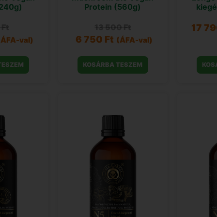
kiegé
(240g)
Protein (560g)
17 7
0
Ft
13 500
Ft
6 750
Ft
(ÁFA-val)
(ÁFA-val)
TESZEM
KOSÁRBA TESZEM
KOS