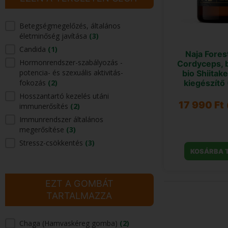
Betegségmegelőzés, általános
EZEN A TERÜLETEN SEGÍT
életminőség javítása
(3)
Candida
(1)
Naja Fores
Hormonrendszer-szabályozás -
Cordyceps, b
potencia- és szexuális aktivitás-
bio Shiitak
fokozás
(2)
kiegészítő
Hosszantartó kezelés utáni
17 990
Ft
immunerősítés
(2)
Immunrendszer általános
megerősítése
(3)
Stressz-csökkentés
(3)
KOSÁRBA 
EZT A GOMBÁT
TARTALMAZZA
Chaga (Hamvaskéreg gomba)
(2)