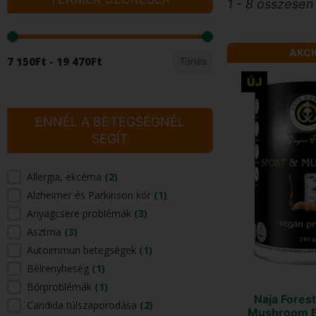
1 - 8 összesen
TERMÉK SZŰRÉSEK
AKCI
7 150Ft - 19 470Ft
Törlés
ÚJ
ENNÉL A BETEGSÉGNÉL
SEGÍT
Allergia, ekcéma
(2)
ENNÉL A BETEGSÉGNÉL SEGÍT
Alzheimer és Parkinson kór
(1)
Anyagcsere problémák
(3)
Asztma
(3)
Autoimmun betegségek
(1)
Bélrenyheség
(1)
Bőrproblémák
(1)
Naja Forest
Candida túlszaporodása
(2)
Mushroom B