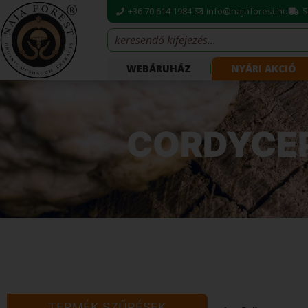
+36 70 614 1984
info@najaforest.hu
S
WEBÁRUHÁZ
NYÁRI AKCIÓ
CORDYCEP
TERMÉK SZŰRÉSEK