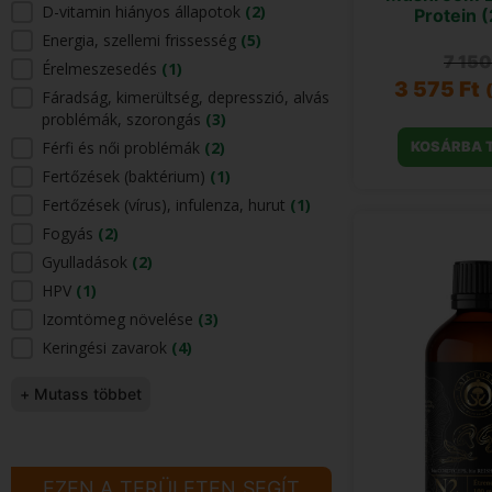
D-vitamin hiányos állapotok
(2)
Protein 
Energia, szellemi frissesség
(5)
7 15
Érelmeszesedés
(1)
3 575
Ft
Fáradság, kimerültség, depresszió, alvás
problémák, szorongás
(3)
Férfi és női problémák
(2)
KOSÁRBA 
Fertőzések (baktérium)
(1)
Fertőzések (vírus), infulenza, hurut
(1)
Fogyás
(2)
Gyulladások
(2)
HPV
(1)
Izomtömeg növelése
(3)
Keringési zavarok
(4)
+ Mutass többet
EZEN A TERÜLETEN SEGÍT