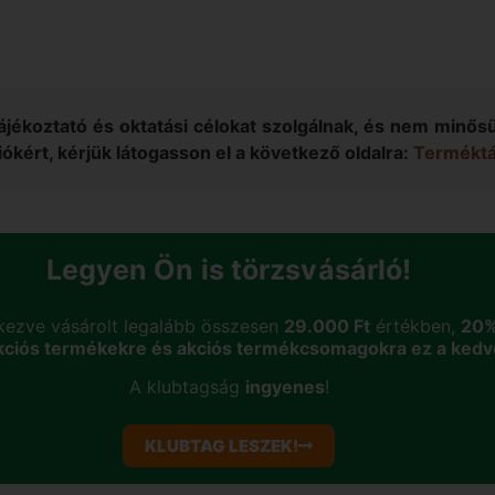
tájékoztató és oktatási célokat szolgálnak, és nem minő
ókért, kérjük látogasson el a következő oldalra:
Terméktáj
Legyen Ön is törzsvásárló!
kezve vásárolt legalább összesen
29.000 Ft
értékben,
20
kciós termékekre és akciós termékcsomagokra ez a ked
A klubtagság
ingyenes
!
KLUBTAG LESZEK!