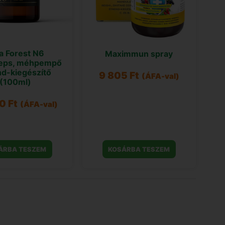
a Forest N6
Maximmun spray
eps, méhpempő
nd-kiegészítő
9 805
Ft
(ÁFA-val)
(100ml)
70
Ft
(ÁFA-val)
ÁRBA TESZEM
KOSÁRBA TESZEM