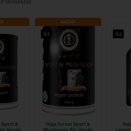
 8 termékből
Ó!
AKCIÓ!
ÚJ
ÚJ
Naj
 Sport &
Naja Forest Sport &
Longe
io Vegán
Mushroom Bio Vegán