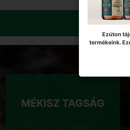
MIÉRT BÍ
Ezúton táj
termékeink. Ez
MÉKISZ TAGSÁG