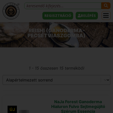
REGISZTRÁCIÓ
BELÉPÉS
REISHI (GANODERMA-
PECSÉTVIASZGOMBA)
1 - 15 összesen 15 termékből
Sort content
Product sorting
NaJa Forest Ganoderma
Hialuron Fulvo Sejtmegújító
ÚJ
Szérum Essencia