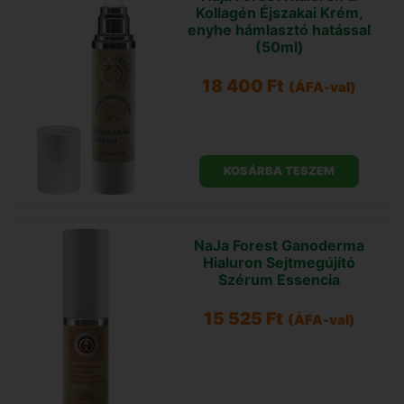
Kollagén Éjszakai Krém,
enyhe hámlasztó hatással
(50ml)
18 400
Ft
(ÁFA-val)
KOSÁRBA TESZEM
NaJa Forest Ganoderma
Hialuron Sejtmegújító
Szérum Essencia
15 525
Ft
(ÁFA-val)