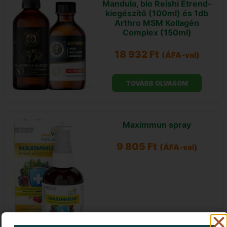
Mandula, bio Reishi Étrend-
kiegészítő (100ml) és 1db
Arthro MSM Kollagén
Complex (150ml)
18 932
Ft
(ÁFA-val)
TOVÁBB OLVASOM
Maximmun spray
9 805
Ft
(ÁFA-val)
KOSÁRBA TESZEM