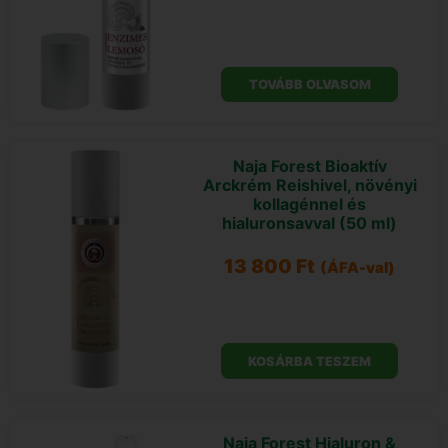
TOVÁBB OLVASOM
Naja Forest Bioaktív
Arckrém Reishivel, növényi
kollagénnel és
hialuronsavval (50 ml)
13 800
Ft
(ÁFA-val)
KOSÁRBA TESZEM
Naja Forest Hialuron &