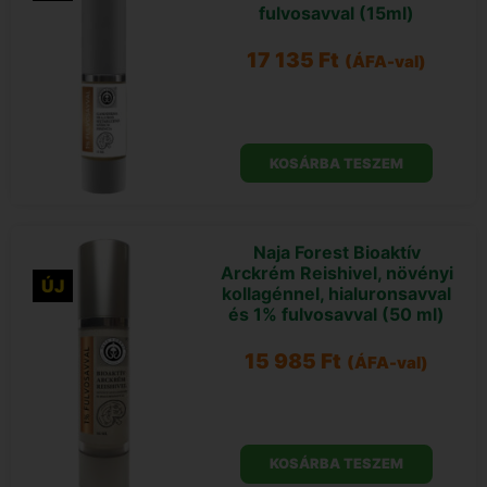
fulvosavval (15ml)
17 135
Ft
(ÁFA-val)
KOSÁRBA TESZEM
Naja Forest Bioaktív
Arckrém Reishivel, növényi
ÚJ
kollagénnel, hialuronsavval
és 1% fulvosavval (50 ml)
15 985
Ft
(ÁFA-val)
KOSÁRBA TESZEM