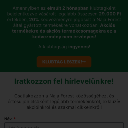
Amennyiben az
elmúlt 2 hónapban
klubtagként
bejelentkezve vásárolt legalább összesen
29.000 Ft
értékben,
20%
kedvezményre jogosult a Naja Forest
által gyártott termékekre vonatkozóan.
Akciós
termékekre és akciós termékcsomagokra ez a
kedvezmény nem érvényes!
A klubtagság
ingyenes
!
KLUBTAG LESZEK!
Iratkozzon fel hírlevelünkre!
Csatlakozzon a Naja Forest közösségéhez, és
értesüljön elsőként legújabb termékeinkről, exkluzív
akcióinkról és szakmai cikkeinkről!
Név