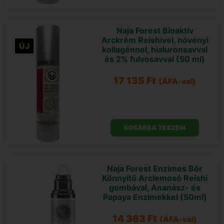
Naja Forest Bioaktív
Arckrém Reishivel, növényi
ÚJ
kollagénnel, hialuronsavval
és 2% fulvosavval (50 ml)
17 135
Ft
(ÁFA-val)
KOSÁRBA TESZEM
Naja Forest Enzimes Bőr
Könnyítő Arclemosó Reishi
gombával, Ananász- és
Papaya Enzimekkel (50ml)
14 363
Ft
(ÁFA-val)