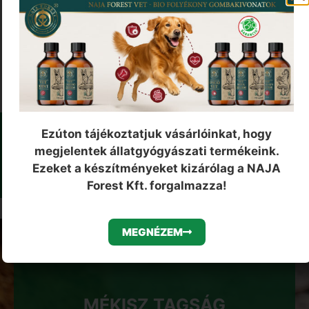
Ezúton tájékoztatjuk vásárlóinkat, hogy
MIÉRT BÍZZAK A NAJA FOREST
megjelentek állatgyógyászati termékeink.
TERMÉKEKBEN?
Ezeket a készítményeket kizárólag a NAJA
Forest Kft. forgalmazza!
MEGNÉZEM
MÉKISZ TAGSÁG