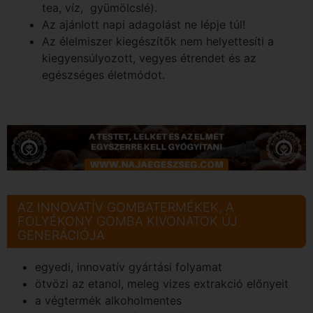
tea, víz, gyümölcslé).
Az ajánlott napi adagolást ne lépje túl!
Az élelmiszer kiegészítők nem helyettesíti a
kiegyensúlyozott, vegyes étrendet és az
egészséges életmódot.
AZ INNOVATÍV GOMBATERMÉKEK, A
FOLYÉKONY GOMBA KIVONATOK ÚJ
GENERÁCIÓJA
egyedi, innovatív gyártási folyamat
ötvözi az etanol, meleg vizes extrakció előnyeit
a végtermék alkoholmentes