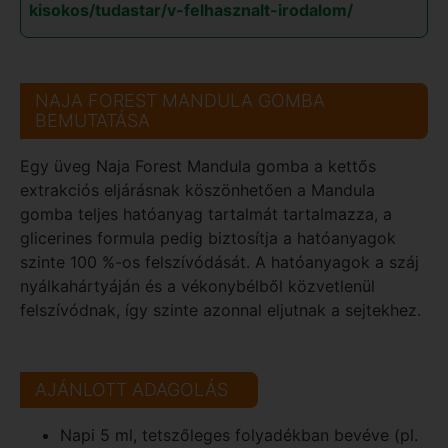
kisokos/tudastar/v-felhasznalt-irodalom/
NAJA FOREST MANDULA GOMBA
BEMUTATÁSA
Egy üveg Naja Forest Mandula gomba a kettős
extrakciós eljárásnak köszönhetően a Mandula
gomba teljes hatóanyag tartalmát tartalmazza, a
glicerines formula pedig biztosítja a hatóanyagok
szinte 100 %-os felszívódását. A hatóanyagok a száj
nyálkahártyáján és a vékonybélből közvetlenül
felszívódnak, így szinte azonnal eljutnak a sejtekhez.
AJÁNLOTT ADAGOLÁS
Napi 5 ml, tetszőleges folyadékban bevéve (pl.