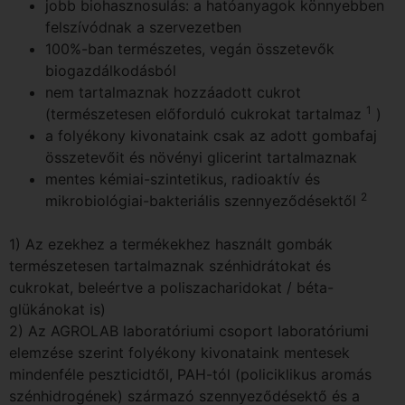
jobb biohasznosulás: a hatóanyagok könnyebben
felszívódnak a szervezetben
100%-ban természetes, vegán összetevők
biogazdálkodásból
nem tartalmaznak hozzáadott cukrot
1
(természetesen előforduló cukrokat tartalmaz
)
a folyékony kivonataink csak az adott gombafaj
összetevőit és növényi glicerint tartalmaznak
mentes kémiai-szintetikus, radioaktív és
2
mikrobiológiai-bakteriális szennyeződésektől
1) Az ezekhez a termékekhez használt gombák
természetesen tartalmaznak szénhidrátokat és
cukrokat, beleértve a poliszacharidokat / béta-
glükánokat is)
2) Az AGROLAB laboratóriumi csoport laboratóriumi
elemzése szerint folyékony kivonataink mentesek
mindenféle peszticidtől, PAH-tól (policiklikus aromás
szénhidrogének) származó szennyeződésektő és a