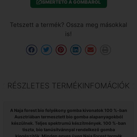
ISMERTETŐ A GOMBÁRÓL
Tetszett a termék? Ossza meg másokkal
is!
RÉSZLETES TERMÉKINFOMÁCIÓK
A Naja forest bio folyékony gomba kivonatok 100 %-ban
Ausztriában termesztett bio gomba alapanyagokból
készülnek. Teljes spektrumú készítmények. 100 %-ban
tiszta, bio tanúsítvánnyal rendelkező gomba
kiegészítők. Minden egyes üveg Naja Forest termék