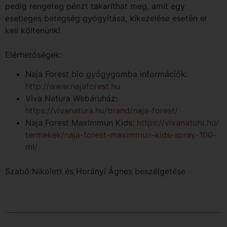
pedig rengeteg pénzt takaríthat meg, amit egy
esetleges betegség gyógyítása, kikezelése esetén el
kell költenünk!
Elérhetőségek:
Naja Forest bio gyógygomba információk:
http://www.najaforest.hu
Viva Natura Webáruház:
https://vivanatura.hu/brand/
naja-forest/
Naja Forest MaxImmun Kids:
https://vivanatura.hu/
termekek/naja-forest-maximmun-
kids-spray-100-
ml/
Szabó Nikolett és Horányi Ágnes beszélgetése