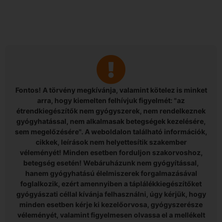
Fontos! A törvény megkívánja, valamint kötelez is minket
arra, hogy kiemelten felhívjuk figyelmét: "az
étrendkiegészítők nem gyógyszerek, nem rendelkeznek
gyógyhatással, nem alkalmasak betegségek kezelésére,
sem megelőzésére". A weboldalon található információk,
cikkek, leírások nem helyettesítik szakember
véleményét! Minden esetben forduljon szakorvoshoz,
betegség esetén! Webáruházunk nem gyógyítással,
hanem gyógyhatású élelmiszerek forgalmazásával
foglalkozik, ezért amennyiben a táplálékkiegészítőket
gyógyászati céllal kívánja felhasználni, úgy kérjük, hogy
minden esetben kérje ki kezelőorvosa, gyógyszerésze
véleményét, valamint figyelmesen olvassa el a mellékelt