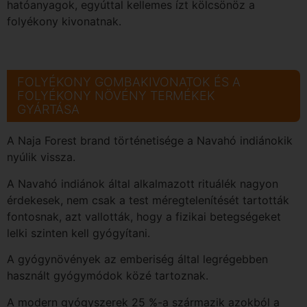
hatóanyagok, egyúttal kellemes ízt kölcsönöz a
folyékony kivonatnak.
FOLYÉKONY GOMBAKIVONATOK ÉS A
FOLYÉKONY NÖVÉNY TERMÉKEK
GYÁRTÁSA
A Naja Forest brand történetisége a Navahó indiánokik
nyúlik vissza.
A Navahó indiánok által alkalmazott rituálék nagyon
érdekesek, nem csak a test méregtelenítését tartották
fontosnak, azt vallották, hogy a fizikai betegségeket
lelki szinten kell gyógyítani.
A gyógynövények az emberiség által legrégebben
használt gyógymódok közé tartoznak.
A modern gyógyszerek 25 %-a származik azokból a