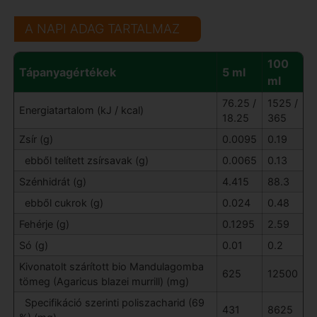
A NAPI ADAG TARTALMAZ
100
Tápanyagértékek
5 ml
ml
76.25 /
1525 /
Energiatartalom (kJ / kcal)
18.25
365
Zsír (g)
0.0095
0.19
ebből telített zsírsavak (g)
0.0065
0.13
Szénhidrát (g)
4.415
88.3
ebből cukrok (g)
0.024
0.48
Fehérje (g)
0.1295
2.59
Só (g)
0.01
0.2
Kivonatolt szárított bio Mandulagomba
625
12500
tömeg (Agaricus blazei murrill) (mg)
Specifikáció szerinti poliszacharid (69
431
8625