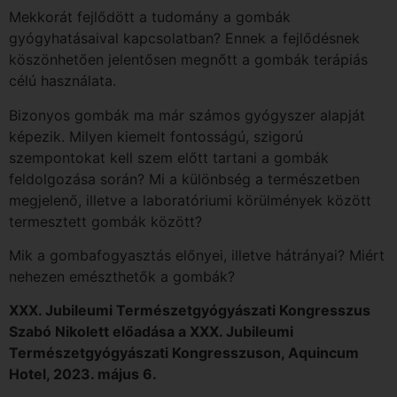
Mekkorát fejlődött a tudomány a gombák
gyógyhatásaival kapcsolatban? Ennek a fejlődésnek
köszönhetően jelentősen megnőtt a gombák terápiás
célú használata.
Bizonyos gombák ma már számos gyógyszer alapját
képezik. Milyen kiemelt fontosságú, szigorú
szempontokat kell szem előtt tartani a gombák
feldolgozása során? Mi a különbség a természetben
megjelenő, illetve a laboratóriumi körülmények között
termesztett gombák között?
Mik a gombafogyasztás előnyei, illetve hátrányai? Miért
nehezen emészthetők a gombák?
XXX. Jubileumi Természetgyógyászati Kongresszus
Szabó Nikolett előadása a XXX. Jubileumi
Természetgyógyászati Kongresszuson, Aquincum
Hotel, 2023. május 6.