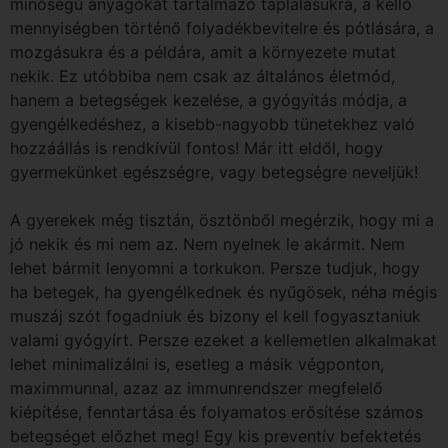
minőségű anyagokat tartalmazó táplálásukra, a kellő
mennyiségben történő folyadékbevitelre és pótlására, a
mozgásukra és a példára, amit a környezete mutat
nekik. Ez utóbbiba nem csak az általános életmód,
hanem a betegségek kezelése, a gyógyítás módja, a
gyengélkedéshez, a kisebb-nagyobb tünetekhez való
hozzáállás is rendkívül fontos! Már itt eldől, hogy
gyermekünket egészségre, vagy betegségre neveljük!
A gyerekek még tisztán, ösztönből megérzik, hogy mi a
jó nekik és mi nem az. Nem nyelnek le akármit. Nem
lehet bármit lenyomni a torkukon. Persze tudjuk, hogy
ha betegek, ha gyengélkednek és nyűgösek, néha mégis
muszáj szót fogadniuk és bizony el kell fogyasztaniuk
valami gyógyírt. Persze ezeket a kellemetlen alkalmakat
lehet minimalizálni is, esetleg a másik végponton,
maximmunnal, azaz az immunrendszer megfelelő
kiépítése, fenntartása és folyamatos erősítése számos
betegséget előzhet meg! Egy kis preventív befektetés