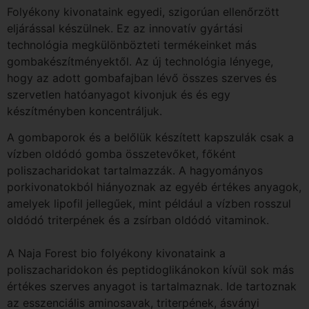
Folyékony kivonataink egyedi, szigorúan ellenőrzött
eljárással készülnek. Ez az innovatív gyártási
technológia megkülönbözteti termékeinket más
gombakészítményektől. Az új technológia lényege,
hogy az adott gombafajban lévő összes szerves és
szervetlen hatóanyagot kivonjuk és és egy
készítményben koncentráljuk.
A gombaporok és a belőlük készített kapszulák csak a
vízben oldódó gomba összetevőket, főként
poliszacharidokat tartalmazzák. A hagyományos
porkivonatokból hiányoznak az egyéb értékes anyagok,
amelyek lipofil jellegűek, mint például a vízben rosszul
oldódó triterpének és a zsírban oldódó vitaminok.
A Naja Forest bio folyékony kivonataink a
poliszacharidokon és peptidoglikánokon kívül sok más
értékes szerves anyagot is tartalmaznak. Ide tartoznak
az esszenciális aminosavak, triterpének, ásványi