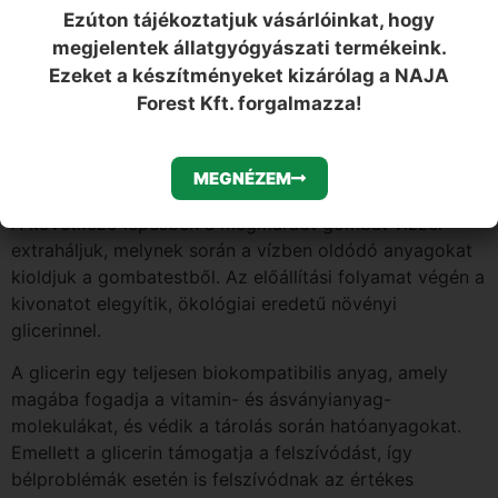
Ezúton tájékoztatjuk vásárlóinkat, hogy
szerként kizárólag tiszta bioetanolt használunk, amely
biotermesztésű gabonából származik. Ez az extrakciós
megjelentek állatgyógyászati termékeink.
lépés több napig tart, amely alatt az alkoholban oldódó
Ezeket a készítményeket kizárólag a NAJA
összetevők kiszabadulnak a gombából, majd a gombát
Forest Kft. forgalmazza!
leszűrik és előkészítik a következő extrakciós lépéshez.
A kivonatban lévő alkoholt desztillációval
MEGNÉZEM
elpárologtatják, így a végtermék alkoholmentes lesz.
A következő lépésben a megmaradt gombát vízzel
extraháljuk, melynek során a vízben oldódó anyagokat
kioldjuk a gombatestből. Az előállítási folyamat végén a
kivonatot elegyítik, ökológiai eredetű növényi
glicerinnel.
A glicerin egy teljesen biokompatibilis anyag, amely
magába fogadja a vitamin- és ásványianyag-
molekulákat, és védik a tárolás során hatóanyagokat.
Emellett a glicerin támogatja a felszívódást, így
bélproblémák esetén is felszívódnak az értékes