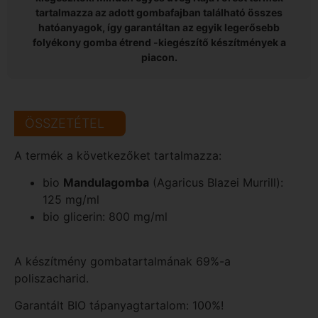
tartalmazza az adott gombafajban található összes
hatóanyagok, így garantáltan az egyik legerősebb
folyékony gomba étrend -kiegészítő készítmények a
piacon.
ÖSSZETÉTEL
A termék a következőket tartalmazza:
bio
Mandulagomba
(Agaricus Blazei Murrill):
125 mg/ml
bio glicerin: 800 mg/ml
A készítmény gombatartalmának 69%-a
poliszacharid.
Garantált BIO tápanyagtartalom: 100%!