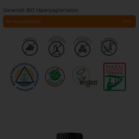
Garantált BIO tápanyagtartalom
BIO tápanyagtartalom
100%
0 % hozzáadott
cukor