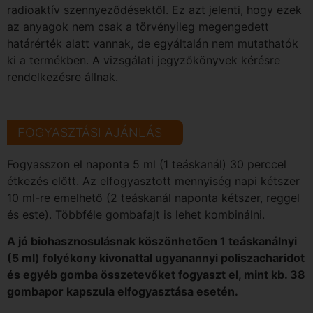
radioaktív szennyeződésektől. Ez azt jelenti, hogy ezek
az anyagok nem csak a törvényileg megengedett
határérték alatt vannak, de egyáltalán nem mutathatók
ki a termékben. A vizsgálati jegyzőkönyvek kérésre
rendelkezésre állnak.
FOGYASZTÁSI AJÁNLÁS
Fogyasszon el naponta 5 ml (1 teáskanál) 30 perccel
étkezés előtt. Az elfogyasztott mennyiség napi kétszer
10 ml-re emelhető (2 teáskanál naponta kétszer, reggel
és este). Többféle gombafajt is lehet kombinálni.
A jó biohasznosulásnak köszönhetően 1 teáskanálnyi
(5 ml) folyékony kivonattal ugyanannyi poliszacharidot
és egyéb gomba összetevőket fogyaszt el, mint kb. 38
gombapor kapszula elfogyasztása esetén.