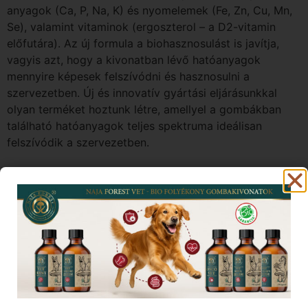
anyagok (Ca, P, Na, K) és nyomelemek (Fe, Zn, Cu, Mn,
Se), valamint vitaminok (ergoszterol – a D2-vitamin
előfutára). Az új formula a biohasznosulást is javítja,
vagyis azt, hogy a kivonatban lévő hatóanyagok
mennyire képesek felszívódni és hasznosulni a
szervezetben. Új és innovatív gyártási eljárásunkkal
olyan terméket hoztunk létre, amellyel a gombákban
található hatóanyagok teljes spektruma ideálisan
felszívódik a szervezetben.
INNOVATÍV EXTRAKCIÓS ELJÁRÁS
A gombákat minősített alapanyagokon termesztik,
amelyek 100%-ban biogazdálkodásból származnak, és
a betakarítás után gyengéden szárítják, hogy az
összetevőket a lehető legjobban megőrizzék.
A következő lépés az alkoholos extrakció. Extrakciós