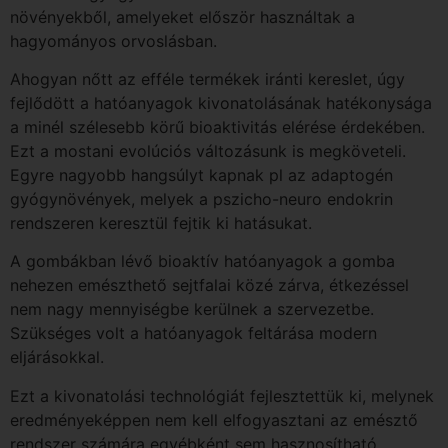
növényekből, amelyeket először használtak a
hagyományos orvoslásban.
Ahogyan nőtt az efféle termékek iránti kereslet, úgy
fejlődött a hatóanyagok kivonatolásának hatékonysága
a minél szélesebb körű bioaktivitás elérése érdekében.
Ezt a mostani evolúciós változásunk is megköveteli.
Egyre nagyobb hangsúlyt kapnak pl az adaptogén
gyógynövények, melyek a pszicho-neuro endokrin
rendszeren keresztül fejtik ki hatásukat.
A gombákban lévő bioaktív hatóanyagok a gomba
nehezen emészthető sejtfalai közé zárva, étkezéssel
nem nagy mennyiségbe kerülnek a szervezetbe.
Szükséges volt a hatóanyagok feltárása modern
eljárásokkal.
Ezt a kivonatolási technológiát fejlesztettük ki, melynek
eredményeképpen nem kell elfogyasztani az emésztő
rendszer számára egyébként sem hasznosítható