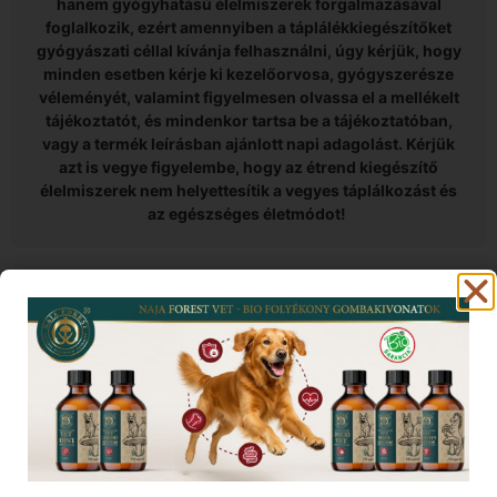
hanem gyógyhatású élelmiszerek forgalmazásával
foglalkozik, ezért amennyiben a táplálékkiegészítőket
gyógyászati céllal kívánja felhasználni, úgy kérjük, hogy
minden esetben kérje ki kezelőorvosa, gyógyszerésze
véleményét, valamint figyelmesen olvassa el a mellékelt
tájékoztatót, és mindenkor tartsa be a tájékoztatóban,
vagy a termék leírásban ajánlott napi adagolást. Kérjük
azt is vegye figyelembe, hogy az étrend kiegészítő
élelmiszerek nem helyettesítik a vegyes táplálkozást és
az egészséges életmódot!
KAPCSOLÓDÓ INFORMÁCIÓK
Nincs kapcsolódó tartalom.