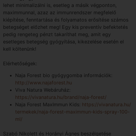
lehet minimalizálni is, esetleg a másik végponton,
maximmunnal, azaz az immunrendszer megfelelő
kiépítése, fenntartása és folyamatos erősítése számos
betegséget előzhet meg! Egy kis preventív befektetés
pedig rengeteg pénzt takaríthat meg, amit egy
esetleges betegség gyógyítása, kikezelése esetén el
kell költenünk!
Elérhetőségek:
Naja Forest bio gyógygomba információk:
http://www.najaforest.hu
Viva Natura Webáruház:
https://vivanatura.hu/brand/
naja-forest/
Naja Forest MaxImmun Kids:
https://vivanatura.hu/
termekek/naja-forest-maximmun-
kids-spray-100-
ml/
Szabó Nikolett és Horányi Ágnes beszélgetése