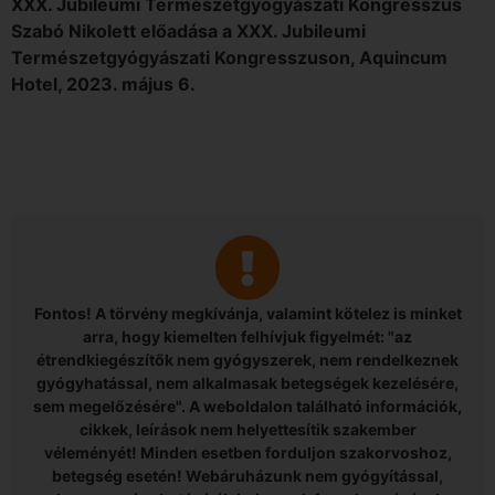
XXX. Jubileumi Természetgyógyászati Kongresszus
Szabó Nikolett előadása a XXX. Jubileumi
Természetgyógyászati Kongresszuson, Aquincum
Hotel, 2023. május 6.
Fontos! A törvény megkívánja, valamint kötelez is minket
arra, hogy kiemelten felhívjuk figyelmét: "az
étrendkiegészítők nem gyógyszerek, nem rendelkeznek
gyógyhatással, nem alkalmasak betegségek kezelésére,
sem megelőzésére". A weboldalon található információk,
cikkek, leírások nem helyettesítik szakember
véleményét! Minden esetben forduljon szakorvoshoz,
betegség esetén! Webáruházunk nem gyógyítással,