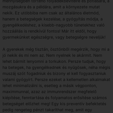
mennyiségben történő folyadékbevitelre és pótlására, a
mozgásukra és a példára, amit a környezete mutat
nekik. Ez utóbbiba nem csak az általános életmód,
hanem a betegségek kezelése, a gyógyítás módja, a
gyengélkedéshez, a kisebb-nagyobb tünetekhez való
hozzáállás is rendkívül fontos! Már itt eldől, hogy
gyermekünket egészségre, vagy betegségre neveljük!
A gyerekek még tisztán, ösztönből megérzik, hogy mi a
jó nekik és mi nem az. Nem nyelnek le akármit. Nem
lehet bármit lenyomni a torkukon. Persze tudjuk, hogy
ha betegek, ha gyengélkednek és nyűgösek, néha mégis
muszáj szót fogadniuk és bizony el kell fogyasztaniuk
valami gyógyírt. Persze ezeket a kellemetlen alkalmakat
lehet minimalizálni is, esetleg a másik végponton,
maximmunnal, azaz az immunrendszer megfelelő
kiépítése, fenntartása és folyamatos erősítése számos
betegséget előzhet meg! Egy kis preventív befektetés
pedig rengeteg pénzt takaríthat meg, amit egy