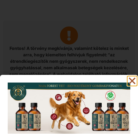
Fontos! A törvény megkívánja, valamint kötelez is minket
arra, hogy kiemelten felhívjuk figyelmét: "az
étrendkiegészítők nem gyógyszerek, nem rendelkeznek
gyógyhatással, nem alkalmasak betegségek kezelésére,
sem megelőzésére". A weboldalon található információk,
cikkek, leírások nem helyettesítik szakember
véleményét! Minden esetben forduljon szakorvoshoz,
betegség esetén! Webáruházunk nem gyógyítással,
hanem gyógyhatású élelmiszerek forgalmazásával
foglalkozik, ezért amennyiben a táplálékkiegészítőket
gyógyászati céllal kívánja felhasználni, úgy kérjük, hogy
minden esetben kérje ki kezelőorvosa, gyógyszerésze
véleményét, valamint figyelmesen olvassa el a mellékelt
tájékoztatót, és mindenkor tartsa be a tájékoztatóban,