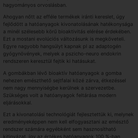
hagyományos orvoslásban.
Ahogyan nőtt az efféle termékek iránti kereslet, úgy
fejlődött a hatóanyagok kivonatolásának hatékonysága
a minél szélesebb körű bioaktivitás elérése érdekében.
Ezt a mostani evolúciós változásunk is megköveteli.
Egyre nagyobb hangsúlyt kapnak pl az adaptogén
gyógynövények, melyek a pszicho-neuro endokrin
rendszeren keresztül fejtik ki hatásukat.
A gombákban lévő bioaktív hatóanyagok a gomba
nehezen emészthető sejtfalai közé zárva, étkezéssel
nem nagy mennyiségbe kerülnek a szervezetbe.
Szükséges volt a hatóanyagok feltárása modern
eljárásokkal.
Ezt a kivonatolási technológiát fejlesztettük ki, melynek
eredményeképpen nem kell elfogyasztani az emésztő
rendszer számára egyébként sem hasznosítható
kitinvázat, így az értékes hatóanyagok 100 %-ban