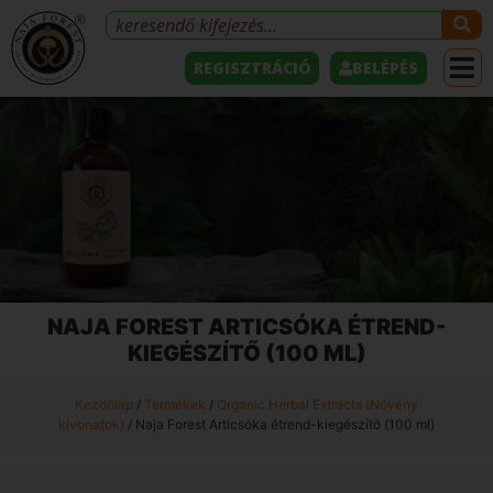
REGISZTRÁCIÓ
BELÉPÉS
NAJA FOREST ARTICSÓKA ÉTREND-
KIEGÉSZÍTŐ (100 ML)
Kezdőlap
/
Termékek
/
Organic Herbal Extracts (Növény
kivonatok)
/ Naja Forest Articsóka étrend-kiegészítő (100 ml)