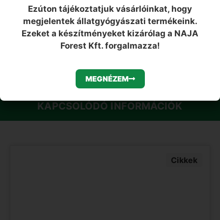
vagy a termék leírásban ajánlott napi adagolást. Kérjük
Ezúton tájékoztatjuk vásárlóinkat, hogy
azt is vegye figyelembe, hogy az étrend kiegészítő
megjelentek állatgyógyászati termékeink.
élelmiszerek nem helyettesítik a vegyes táplálkozást és
az egészséges életmódot!
Ezeket a készítményeket kizárólag a NAJA
Forest Kft. forgalmazza!
MEGNÉZEM
KAPCSOLÓDÓ INFORMÁCIÓK
Cikkek