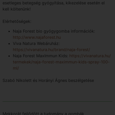
esetleges betegség gyógyítása, kikezelése esetén el
kell költenünk!
Elérhetőségek:
Naja Forest bio gyógygomba információk:
http://www.najaforest.hu
Viva Natura Webáruház:
https://vivanatura.hu/brand/
naja-forest/
Naja Forest MaxImmun Kids:
https://vivanatura.hu/
termekek/naja-forest-maximmun-
kids-spray-100-
ml/
Szabó Nikolett és Horányi Ágnes beszélgetése
Mekkorát fejlődött a tudomány a gombák