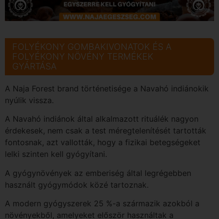
FOLYÉKONY GOMBAKIVONATOK ÉS A
FOLYÉKONY NÖVÉNY TERMÉKEK
GYÁRTÁSA
A Naja Forest brand történetisége a Navahó indiánokik
nyúlik vissza.
A Navahó indiánok által alkalmazott rituálék nagyon
érdekesek, nem csak a test méregtelenítését tartották
fontosnak, azt vallották, hogy a fizikai betegségeket
lelki szinten kell gyógyítani.
A gyógynövények az emberiség által legrégebben
használt gyógymódok közé tartoznak.
A modern gyógyszerek 25 %-a származik azokból a
növényekből, amelyeket először használtak a