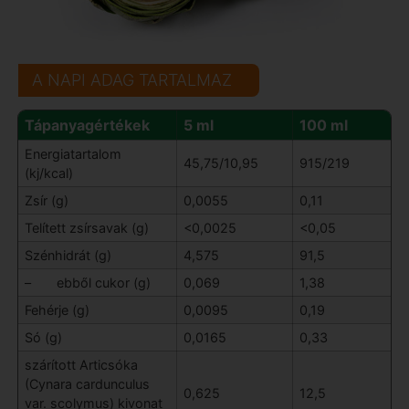
A NAPI ADAG TARTALMAZ
Tápanyagértékek
5 ml
100 ml
Energiatartalom
45,75/10,95
915/219
(kj/kcal)
Zsír (g)
0,0055
0,11
Telített zsírsavak (g)
<0,0025
<0,05
Szénhidrát (g)
4,575
91,5
– ebből cukor (g)
0,069
1,38
Fehérje (g)
0,0095
0,19
Só (g)
0,0165
0,33
szárított Articsóka
(Cynara cardunculus
0,625
12,5
var. scolymus) kivonat