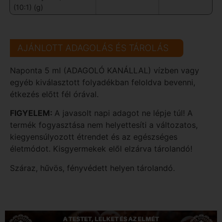
(10:1) (g)
AJÁNLOTT ADAGOLÁS ÉS TÁROLÁS
Naponta 5 ml (ADAGOLÓ KANÁLLAL) vízben vagy
egyéb kiválasztott folyadékban feloldva bevenni,
étkezés előtt fél órával.
FIGYELEM:
A javasolt napi adagot ne lépje túl! A
termék fogyasztása nem helyettesíti a változatos,
kiegyensúlyozott étrendet és az egészséges
életmódot. Kisgyermekek elől elzárva tárolandó!
Száraz, hűvös, fényvédett helyen tárolandó.