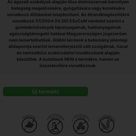
Az ágazati szabályok alapján tilos élelmiszernek bármilyen
betegség megelőzésére, gyógyítására vagy kezelésére
vonatkozó állításokat tulajdonítani. Az étrendkiegészítőkre
vonatkozó 37/2004 (IV.26) ESzCsM rendelet szerint a
gombák/növények tápanyagainak, hatóanyagainak
egészségtámogató hatásai Magyarországon jogszerűen
nem ismertethetőek. Alábbi leírások a tudomány jelenlegi
álláspontja szerint ismeretterjesztő célt szolgálnak, hazai
és nemzetközi szakirodalmi hivatkozások alapján
készültek. A kutatások NEM a termékre, hanem az
összetevőkre vonatkoznak.
Új termék!
0 % hozzáadott
cukor