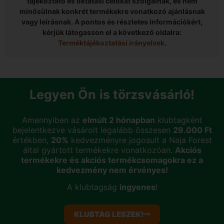
tájékoztató és oktatási célokat szolgálnak, és nem
minősülnek konkrét termékekre vonatkozó ajánlásnak
vagy leírásnak. A pontos és részletes információkért,
kérjük látogasson el a következő oldalra:
Terméktájékoztatási irányelvek
.
Legyen Ön is törzsvásárló!
Amennyiben az
elmúlt 2 hónapban
klubtagként
bejelentkezve vásárolt legalább összesen
29.000 Ft
értékben,
20%
kedvezményre jogosult a Naja Forest
által gyártott termékekre vonatkozóan.
Akciós
termékekre és akciós termékcsomagokra ez a
kedvezmény nem érvényes!
A klubtagság
ingyenes
!
KLUBTAG LESZEK!