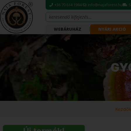
+36 70 614 1984
info@najaforest.hu
S
WEBÁRUHÁZ
NYÁRI AKCIÓ
GY
Kezdől