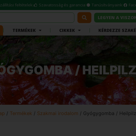
zállítási feltételek
Szavatosság és garancia
Tanúsítványaink
Fac
LEGYEN A VISZ
TERMÉKEK
CIKKEK
KÉRDEZZE SZAK
ÓGYGOMBA / HEILPIL
ap
/
Termékek
/
Szakmai irodalom
/ Gyógygomba / Heilpil