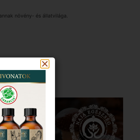
nnak növény- és állatvilága.