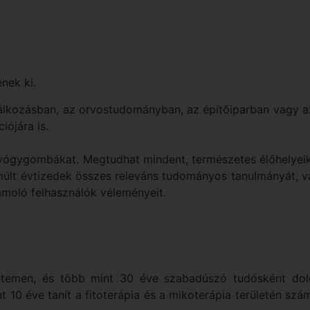
nek ki.
kozásban, az orvostudományban, az építőiparban vagy az ip
iójára is.
ógygombákat. Megtudhat mindent, természetes élőhelyeikről
lmúlt évtizedek összes releváns tudományos tanulmányát, v
moló felhasználók véleményeit.
temen, és több mint 30 éve szabadúszó tudósként dolgo
 10 éve tanít a fitoterápia és a mikoterápia területén s