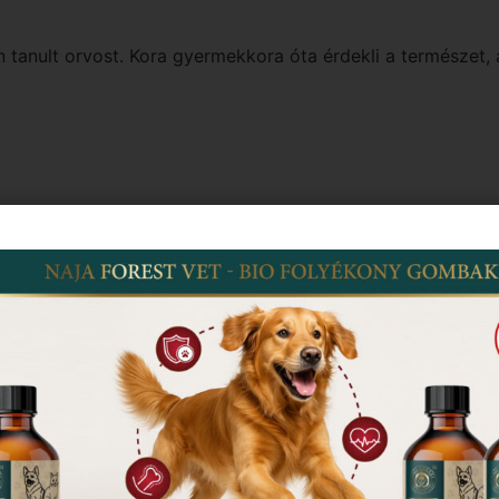
anult orvost. Kora gyermekkora óta érdekli a természet, a