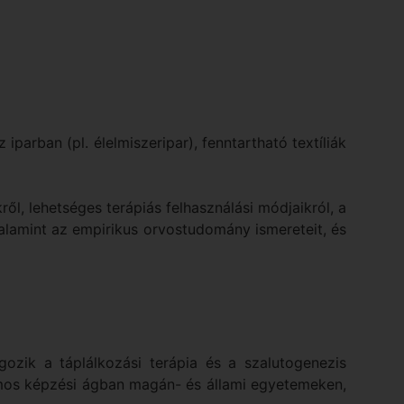
arban (pl. élelmiszeripar), fenntartható textíliák
, lehetséges terápiás felhasználási módjaikról, a
alamint az empirikus orvostudomány ismereteit, és
zik a táplálkozási terápia és a szalutogenezis
zámos képzési ágban magán- és állami egyetemeken,