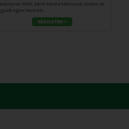
tankönyvek fölött, kávét kávéra halmozunk, közben az
Az á
agyunk egyre kevésbé...
han
RÉSZLETEK