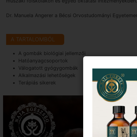
műszaki főiskolákon és egyéb oktatási intézményekben.
Dr. Manuela Angerer a Bécsi Orvostudományi Egyetemen t
A TARTALOMBÓL
A gombák biológiai jellemzői
Hatóanyagcsoportok
Válogatott gyógygombák
Alkalmazási lehetőségek
Terápiás sikerek