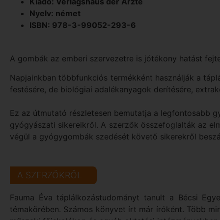
Kiadó: Verlagshaus der Ärzte
Nyelv: német
ISBN: 978-3-99052-293-6
A gombák az emberi szervezetre is jótékony hatást fejte
Napjainkban többfunkciós termékként használják a táplál
festésére, de biológiai adalékanyagok derítésére, extrakc
Ez az útmutató részletesen bemutatja a legfontosabb gy
gyógyászati sikereikről. A szerzők összefoglalták az e
végül a gyógygombák szedését követő sikerekről beszá
A SZERZŐKRŐL
Fauma Éva táplálkozástudományt tanult a Bécsi Egye
témakörében. Számos könyvet írt már íróként. Több mint