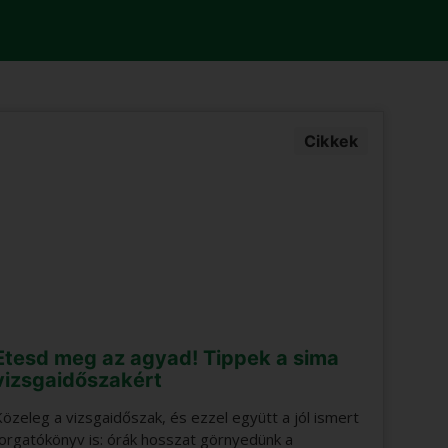
Cikkek
Etesd meg az agyad! Tippek a sima
Bö
vizsgaidőszakért
em
Közeleg a vizsgaidőszak, és ezzel együtt a jól ismert
Aho
forgatókönyv is: órák hosszat görnyedünk a
szer