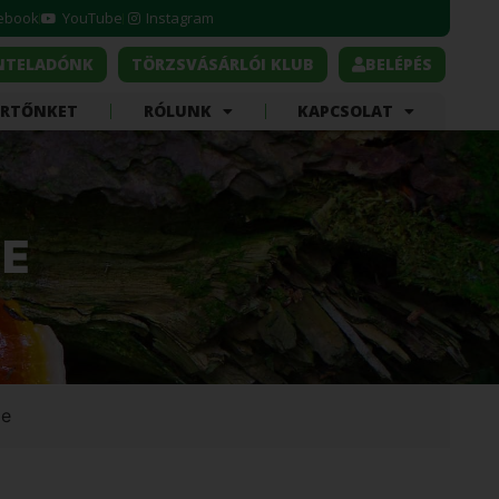
ebook
YouTube
Instagram
ONTELADÓNK
TÖRZSVÁSÁRLÓI KLUB
BELÉPÉS
ÉRTŐNKET
RÓLUNK
KAPCSOLAT
ZE
ze