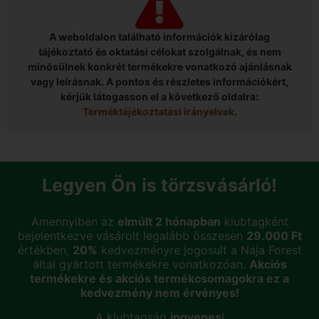
A weboldalon található információk kizárólag
tájékoztató és oktatási célokat szolgálnak, és nem
minősülnek konkrét termékekre vonatkozó ajánlásnak
vagy leírásnak. A pontos és részletes információkért,
kérjük látogasson el a következő oldalra:
Terméktájékoztatási irányelvek
.
Legyen Ön is törzsvásárló!
Amennyiben az
elmúlt 2 hónapban
klubtagként
bejelentkezve vásárolt legalább összesen
29.000 Ft
értékben,
20%
kedvezményre jogosult a Naja Forest
által gyártott termékekre vonatkozóan.
Akciós
termékekre és akciós termékcsomagokra ez a
kedvezmény nem érvényes!
A klubtagság
ingyenes
!