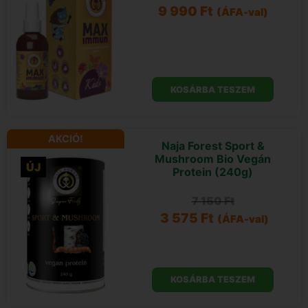
9 990
Ft
(ÁFA-val)
KOSÁRBA TESZEM
AKCIÓ!
Naja Forest Sport &
Mushroom Bio Vegán
ÚJ
Protein (240g)
7 150
Ft
3 575
Ft
(ÁFA-val)
KOSÁRBA TESZEM