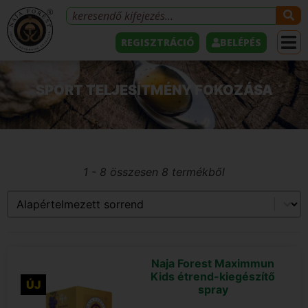
REGISZTRÁCIÓ
BELÉPÉS
SPORT TELJESÍTMÉNY FOKOZÁSA
1 - 8 összesen 8 termékből
Sort content
Product sorting
Naja Forest Maximmun
Kids étrend-kiegészítő
ÚJ
spray