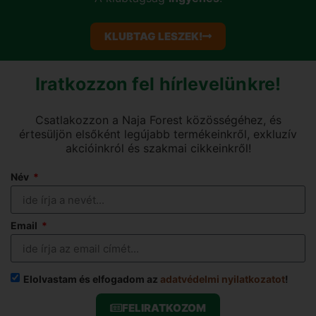
KLUBTAG LESZEK!
Iratkozzon fel hírlevelünkre!
Csatlakozzon a Naja Forest közösségéhez, és
értesüljön elsőként legújabb termékeinkről, exkluzív
akcióinkról és szakmai cikkeinkről!
Név
Email
Elolvastam és elfogadom az
adatvédelmi nyilatkozatot
!
FELIRATKOZOM