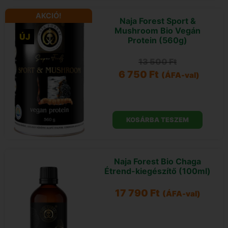
AKCIÓ!
Naja Forest Sport &
Mushroom Bio Vegán
ÚJ
Protein (560g)
13 500
Ft
6 750
Ft
(ÁFA-val)
KOSÁRBA TESZEM
Naja Forest Bio Chaga
Étrend-kiegészítő (100ml)
17 790
Ft
(ÁFA-val)