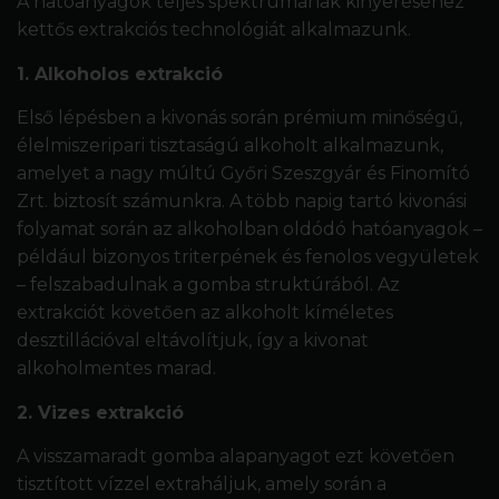
A hatóanyagok teljes spektrumának kinyeréséhez
kettős extrakciós technológiát alkalmazunk.
1. Alkoholos extrakció
Első lépésben a kivonás során prémium minőségű,
élelmiszeripari tisztaságú alkoholt alkalmazunk,
amelyet a nagy múltú
Győri Szeszgyár és Finomító
Zrt.
biztosít számunkra. A több napig tartó kivonási
folyamat során az alkoholban oldódó hatóanyagok –
például bizonyos triterpének és fenolos vegyületek
– felszabadulnak a gomba struktúrából. Az
extrakciót követően az alkoholt kíméletes
desztillációval eltávolítjuk, így a kivonat
alkoholmentes marad.
2. Vizes extrakció
A visszamaradt gomba alapanyagot ezt követően
tisztított vízzel extraháljuk, amely során a