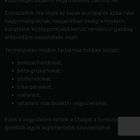
különleges bioaktív vegyületeket halmoz fel.
Évszázadok óta része az észak-európai és ázsiai népi
hagyományoknak, napjainkban pedig a modern
kutatások középpontjába került rendkívül gazdag
antioxidáns-összetétele miatt.
Természetes módon tartalmaz többek között:
poliszacharidokat,
béta-glükánokat,
polifenolokat,
triterpéneket,
melanint,
valamint más bioaktív vegyületeket.
Ezek a vegyületek tették a Chagát a funkcionális
gombák egyik legismertebb képviselőjévé.