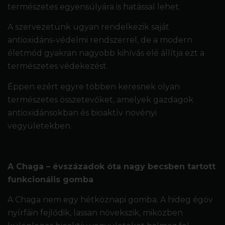
természetes egyensúlyára is hatással lehet.
A szervezetünk ugyan rendelkezik saját
antioxidáns-védelmi rendszerrel, de a modern
életmód gyakran nagyobb kihívás elé állítja ezt a
természetes védekezést.
Éppen ezért egyre többen keresnek olyan
természetes összetevőket, amelyek gazdagok
antioxidánsokban és bioaktív növényi
vegyületekben.
A Chaga – évszázadok óta nagy becsben tartott
funkcionális gomba
A Chaga nem egy hétköznapi gomba. A hideg égöv
nyírfáin fejlődik, lassan növekszik, miközben