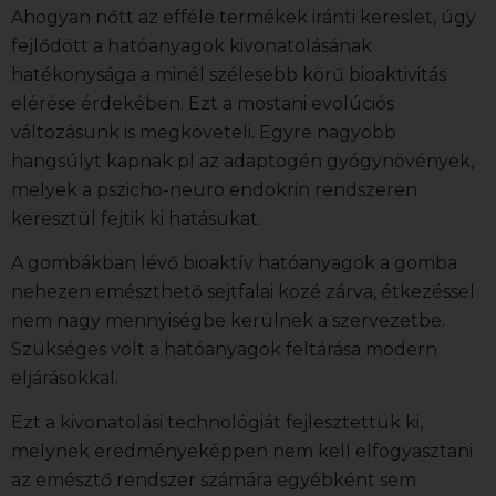
Ahogyan nőtt az efféle termékek iránti kereslet, úgy
fejlődött a hatóanyagok kivonatolásának
hatékonysága a minél szélesebb körű bioaktivitás
elérése érdekében. Ezt a mostani evolúciós
változásunk is megköveteli. Egyre nagyobb
hangsúlyt kapnak pl az adaptogén gyógynövények,
melyek a pszicho-neuro endokrin rendszeren
keresztül fejtik ki hatásukat.
A gombákban lévő bioaktív hatóanyagok a gomba
nehezen emészthető sejtfalai közé zárva, étkezéssel
nem nagy mennyiségbe kerülnek a szervezetbe.
Szükséges volt a hatóanyagok feltárása modern
eljárásokkal.
Ezt a kivonatolási technológiát fejlesztettük ki,
melynek eredményeképpen nem kell elfogyasztani
az emésztő rendszer számára egyébként sem