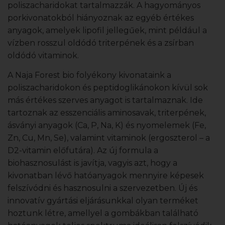
poliszacharidokat tartalmazzák. A hagyományos
porkivonatokból hiányoznak az egyéb értékes
anyagok, amelyek lipofil jellegűek, mint például a
vízben rosszul oldódó triterpének és a zsírban
oldódó vitaminok.
A Naja Forest bio folyékony kivonataink a
poliszacharidokon és peptidoglikánokon kívül sok
más értékes szerves anyagot is tartalmaznak. Ide
tartoznak az esszenciális aminosavak, triterpének,
ásványi anyagok (Ca, P, Na, K) és nyomelemek (Fe,
Zn, Cu, Mn, Se), valamint vitaminok (ergoszterol – a
D2-vitamin előfutára). Az új formula a
biohasznosulást is javítja, vagyis azt, hogy a
kivonatban lévő hatóanyagok mennyire képesek
felszívódni és hasznosulni a szervezetben. Új és
innovatív gyártási eljárásunkkal olyan terméket
hoztunk létre, amellyel a gombákban található