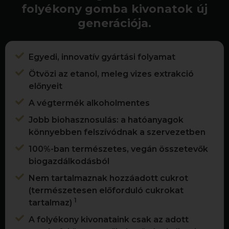
folyékony gomba kivonatok új
generációja.
Egyedi, innovatív gyártási folyamat
Ötvözi az etanol, meleg vizes extrakció
előnyeit
A végtermék alkoholmentes
Jobb biohasznosulás: a hatóanyagok
könnyebben felszívódnak a szervezetben
100%-ban természetes, vegán összetevők
biogazdálkodásból
Nem tartalmaznak hozzáadott cukrot
(természetesen előforduló cukrokat
1
tartalmaz)
A folyékony kivonataink csak az adott