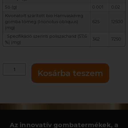
Só (g)
0.001
0.02
Kivonatolt szárított bio Hamvaskéreg
gomba tömeg (Inonotus obliquus)
625
12500
(mg)
Specifikáció szerinti poliszacharid (57,6
362
7250
%) (mg)
Kosárba teszem
Az innovatív gombatermékek, a