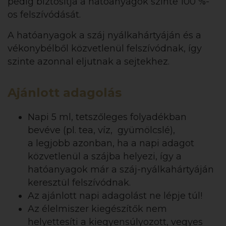
pedig biztosítja a hatóanyagok szinte 100 %-
os felszívódását.
A hatóanyagok a száj nyálkahártyáján és a
vékonybélből közvetlenül felszívódnak, így
szinte azonnal eljutnak a sejtekhez.
Ajánlott adagolás
Napi 5 ml, tetszőleges folyadékban
bevéve (pl. tea, víz, gyümölcslé),
a legjobb azonban, ha a napi adagot
közvetlenül a szájba helyezi, így a
hatóanyagok már a száj-nyálkahártyáján
keresztül felszívódnak.
Az ajánlott napi adagolást ne lépje túl!
Az élelmiszer kiegészítők nem
helyettesíti a kiegyensúlyozott, vegyes