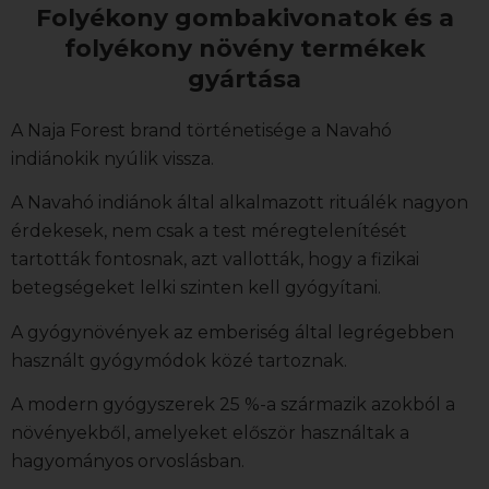
Folyékony gombakivonatok és a
folyékony növény termékek
gyártása
A Naja Forest brand történetisége a Navahó
indiánokik nyúlik vissza.
A Navahó indiánok által alkalmazott rituálék nagyon
érdekesek, nem csak a test méregtelenítését
tartották fontosnak, azt vallották, hogy a fizikai
betegségeket lelki szinten kell gyógyítani.
A gyógynövények az emberiség által legrégebben
használt gyógymódok közé tartoznak.
A modern gyógyszerek 25 %-a származik azokból a
növényekből, amelyeket először használtak a
hagyományos orvoslásban.