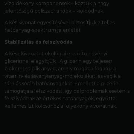
vízoldékony komponensek – köztük a nagy
jelentőségű poliszacharidok – kioldódnak.
A két kivonat egyesítésével biztosítjuk a teljes
hatóanyag-spektrum jelenlétét.
Stabilizálás és felszívódás
A kész kivonatot ökológiai eredetű növényi
glicerinnel elegyítjük .A glicerin egy teljesen
biokompatibilis anyag, amely magába fogadja a
vitamin- és ásványianyag-molekulákat, és védik a
tárolás során hatóanyagokat. Emellett a glicerin
támogatja a felszívódást, így bélproblémák esetén is
felszívódnak az értékes hatóanyagok, egyúttal
kellemes ízt kölcsönöz a folyékony kivonatnak.