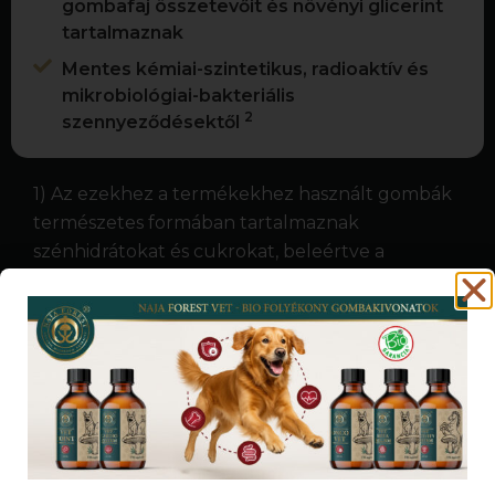
gombafaj összetevőit és növényi glicerint
tartalmaznak
Mentes kémiai-szintetikus, radioaktív és
mikrobiológiai-bakteriális
2
szennyeződésektől
1) Az ezekhez a termékekhez használt gombák
természetes formában tartalmaznak
szénhidrátokat és cukrokat, beleértve a
poliszacharidokat / béta-glükánokat is).
2) Az AGROLAB laboratóriumi csoport
laboratóriumi elemzése szerint folyékony
kivonataink mentesek mindenféle peszticidtől,
PAH-tól (policiklikus aromás szénhidrogének)
származó szennyeződésektől és a radioaktív
szennyeződésektől.