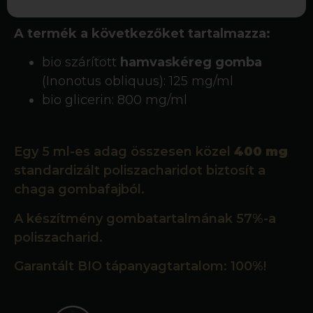
A termék a következőket tartalmazza:
bio szárított
hamvaskéreg gomba
(Inonotus obliquus): 125 mg/ml
bio glicerin: 800 mg/ml
Egy 5 ml-es adag összesen közel
400 mg
standardizált poliszacharidot biztosít a
chaga gombafajból.
A készítmény gombatartalmának 57%-a
poliszacharid.
Garantált BIO tápanyagtartalom: 100%!