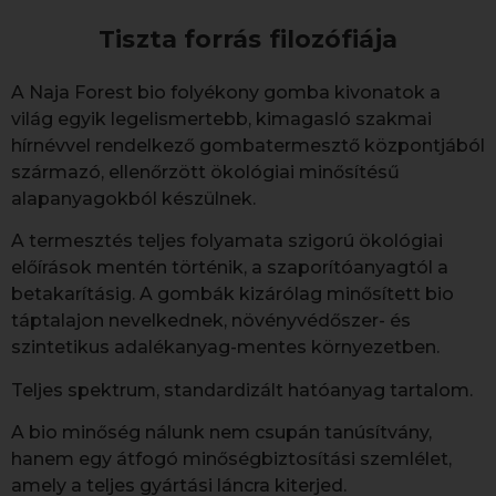
Tiszta forrás filozófiája
A Naja Forest bio folyékony gomba kivonatok a
világ egyik legelismertebb, kimagasló szakmai
hírnévvel rendelkező gombatermesztő központjából
származó, ellenőrzött ökológiai minősítésű
alapanyagokból készülnek.
A termesztés teljes folyamata szigorú ökológiai
előírások mentén történik, a szaporítóanyagtól a
betakarításig. A gombák kizárólag minősített bio
táptalajon nevelkednek, növényvédőszer- és
szintetikus adalékanyag-mentes környezetben.
Teljes spektrum, standardizált hatóanyag tartalom.
A bio minőség nálunk nem csupán tanúsítvány,
hanem egy átfogó minőségbiztosítási szemlélet,
amely a teljes gyártási láncra kiterjed.