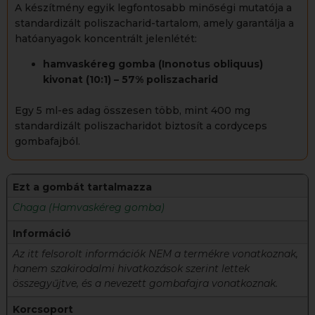
A készítmény egyik legfontosabb minőségi mutatója a
standardizált poliszacharid-tartalom, amely garantálja a
hatóanyagok koncentrált jelenlétét:
hamvaskéreg gomba (Inonotus obliquus)
kivonat (10:1) – 57% poliszacharid
Egy 5 ml-es adag összesen több, mint 400 mg
standardizált poliszacharidot biztosít a cordyceps
gombafajból.
Ezt a gombát tartalmazza
Chaga (Hamvaskéreg gomba)
Információ
Az itt felsorolt információk NEM a termékre vonatkoznak,
hanem szakirodalmi hivatkozások szerint lettek
összegyűjtve, és a nevezett gombafajra vonatkoznak.
Korcsoport