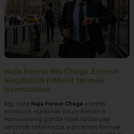
Naja Forest Bio Chaga Étrend-
kiegészítő (100ml) termék
bemutatása
Egy üveg
Naja Forest Chaga
a kettős
extrakciós eljárásnak köszönhetően a
Hamvaskéreg gomba teljes hatóanyag
tartalmát tartalmazza, a glicerines formula