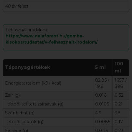
40 év felett
Fehasznált irodalom:
https://www.najaforest.hu/gomba-
kisokos/tudastar/v-felhasznalt-irodalom/
100
Tápanyagértékek
5 ml
ml
82.85 /
1657 /
Energiatartalom (kJ / kcal)
19.8
396
Zsír (g)
0.016
0.32
ebből telített zsírsavak (g)
0.0105
0.21
Szénhidrát (g)
4.9
98
ebből cukrok (g)
0.0085
0.17
Fehérje (g)
0.0115
0.23