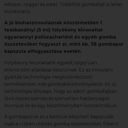
kétszer, reggel és este). Többféle gombafajt is lehet
kombinálni.
A jó biohasznosulásnak köszönhetően 1
teáskanálnyi (5 ml) folyékony kivonattal
ugyanannyi poliszacharidot és egyéb gomba
összetevőket fogyaszt el, mint kb. 38 gombapor
kapszula elfogyasztása esetén.
Folyékony kivonataink egyedi, szigorúan
ellenőrzött eljárással készülnek. Ez az innovatív
gyártási technológia megkülönbözteti
termékeinket más gombakészítményektől. Az új
technológia lényege, hogy az adott gombafajban
lévő összes szerves és szervetlen hatóanyagot
kivonjuk és és egy készítményben koncentráljuk.
A gombaporok és a belőlük készített kapszulák
csak a vízben oldódó gomba összetevőket, főként